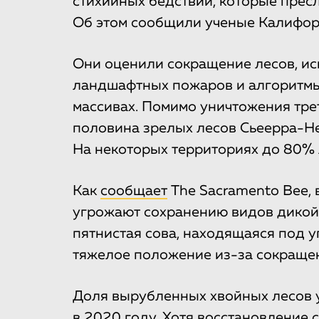
стихийных бедствий, которые пресл
Об этом сообщили ученые Калифорн
Они оценили сокращение лесов, ис
ландшафтных пожаров и алгоритмы
массивах. Помимо уничтожения трет
половина зрелых лесов Сьеерра-Не
На некоторых территориях до 80% 
Как
сообщает
The Sacramento Bee, 
угрожают сохранению видов дикой
пятнистая сова, находящаяся под у
тяжелое положение из-за сокращени
Доля вырубленных хвойных лесов 
в 2020 году. Хотя восстановление