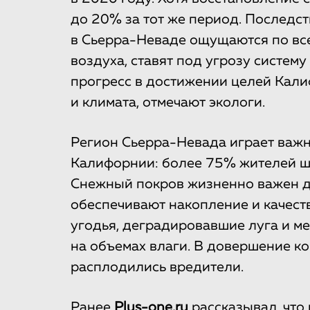
до 20% за тот же период. Последс
в Сьерра-Неваде ощущаются по все
воздуха, ставят под угрозу систем
прогресс в достижении целей Кали
и климата, отмечают экологи.
Регион Сьерра-Невада играет важ
Калифорнии: более 75% жителей шт
Снежный покров жизненно важен дл
обеспечивают накопление и качес
угодья, деградировавшие луга и м
на объемах влаги. В довершение к
расплодились вредители.
Ранее
Plus-one.ru
рассказывал
, чт