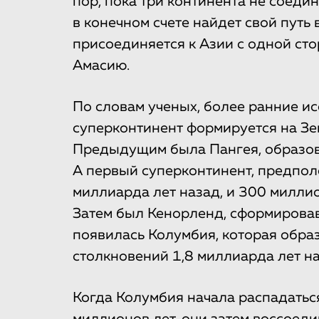
пор, пока три континента не соедин
в конечном счете найдет свой пут
присоединяется к Азии с одной сто
Амасию.
По словам ученых, более ранние и
суперконтинент формируется на Зе
Предыдущим была Пангея, образов
А первый суперконтинент, предпол
миллиарда лет назад, и 300 миллио
Затем был Кенорленд, сформировав
появилась Колумбия, которая образ
столкновений 1,8 миллиарда лет на
Когда Колумбия начала распадаться
миллионов лет, они затем воссоеди