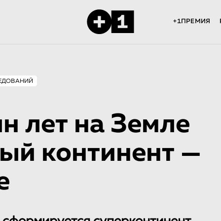
+1ПРЕМИЯ
ЕДОВАНИЙ
н лет на Земле
вый континент —
е