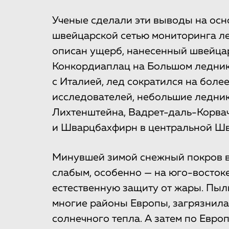
Ученые сделали эти выводы на осн
швейцарской сетью мониторинга ле
описан ущерб, нанесенный швейцар
Конкордиаплац на Большом леднике
с Италией, лед сократился на более
исследователей, небольшие ледники
Лихтенштейна, Вадрет-даль-Корва
и Шварцбахфирн в центральной Шв
Минувшей зимой снежный покров в
слабым, особенно — на юго-восток
естественную защиту от жары. Пыл
многие районы Европы, загрязнила 
солнечного тепла. А затем по Евро