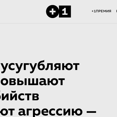
+1ПРЕМИЯ
усугубляют
повышают
бийств
ют агрессию —