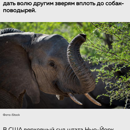
дать волю другим зверям вплоть до собак-
поводырей.
Фото: iStock
В США верховный суд штата Нью-Йорк