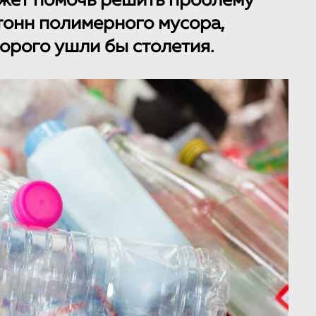
ожет помочь решить проблему
тонн полимерного мусора,
орого ушли бы столетия.