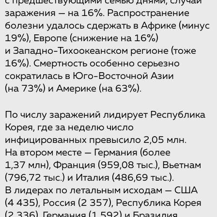
с предшествующими семью днями, случаи
заражения — на 16%. Распространение
болезни удалось сдержать в Африке (минус
19%), Европе (снижение на 16%)
и Западно-Тихоокеанском регионе (тоже
16%). Смертность особенно серьезно
сократилась в Юго-Восточной Азии
(на 73%) и Америке (на 63%).
По числу заражений лидирует Республика
Корея, где за неделю число
инфицированных превысило 2,05 млн.
На втором месте — Германия (более
1,37 млн), Франция (959,08 тыс.), Вьетнам
(796,72 тыс.) и Италия (486,69 тыс.).
В лидерах по летальным исходам — США
(4 435), Россия (2 357), Республика Корея
(2 336), Германия (1 592) и Бразилия