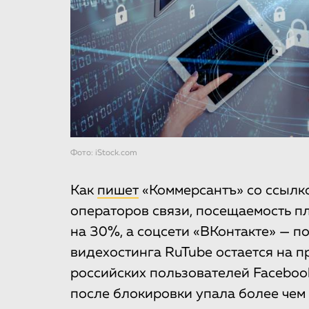
Фото: iStock.com
Как
пишет
«Коммерсантъ» со ссылк
операторов связи, посещаемость п
на 30%, а соцсети «ВКонтакте» — п
видехостинга RuTube остается на п
российских пользователей Facebook
после блокировки упала более чем