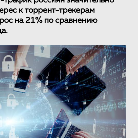
т-трафик россиян значительно
терес к торрент-трекерам
рос на 21% по сравнению
а.