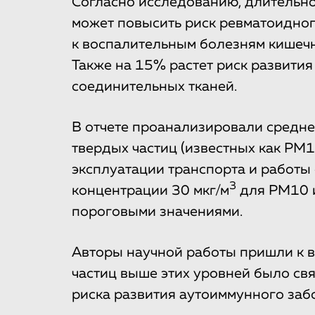
Согласно исследованию, длительн
может повысить риск ревматоидного
к воспалительным болезням кишечн
Также на 15% растет риск развити
соединительных тканей.
В отчете проанализировали средне
твердых частиц (известных как PM1
эксплуатации транспорта и работы 
3
концентрации 30 мкг/м
для PM10 и
пороговыми значениями.
Авторы научной работы пришли к в
частиц выше этих уровней было свя
риска развития аутоиммунного заб