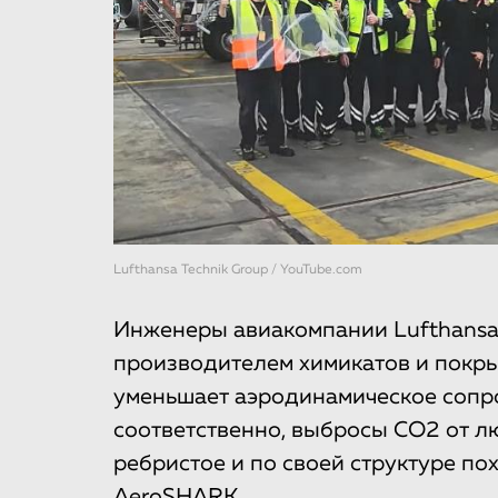
Lufthansa Technik Group / YouTube.com
Инженеры авиакомпании Lufthansa 
производителем химикатов и покры
уменьшает аэродинамическое сопро
соответственно, выбросы CO2 от лю
ребристое и по своей структуре по
AeroSHARK.