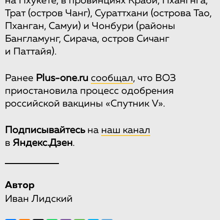
на Пхукете, в провинциях Краби, Пхангнга,
Трат (остров Чанг), Сураттхани (острова Тао,
Пханган, Самуи) и Чонбури (районы
Бангламунг, Сирача, остров Сичанг
и Паттайя).
Ранее
Plus-one.ru
сообщал
, что ВОЗ
приостановила процесс одобрения
российской вакцины «Спутник V».
Подписывайтесь
на
наш канал
в
Яндекс.Дзен
.
Автор
Иван Лидский