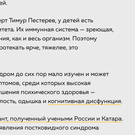
ей.
рт Тимур Пестерев, у детей есть
ета. Их иммунная система — зреющая,
ия, как и весь организм. Поэтому
отекать ярче, тяжелее, это
ром до сих пор мало изучен и может
птомов, среди которых высокая
ушения психического здоровья —
алость, одышка и
когнитивная дисфункция
.
ант, полученный учеными России и Катара
.
ыявления постковидного синдрома