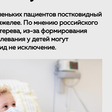
аленьких пациентов постковидный
яжелее. По мнению российского
терева, из-за формирования
левания у детей могут
ид не исключение.