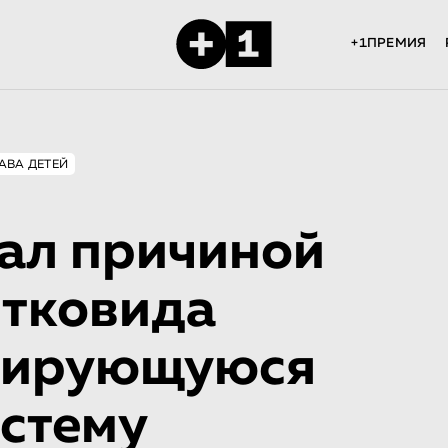
+1ПРЕМИЯ
АВА ДЕТЕЙ
вал причиной
стковида
рмирующуюся
стему