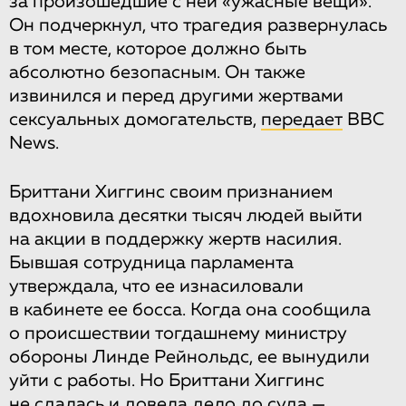
за произошедшие с ней «ужасные вещи».
Он подчеркнул, что трагедия развернулась
в том месте, которое должно быть
абсолютно безопасным. Он также
извинился и перед другими жертвами
сексуальных домогательств,
передает
BBC
News.
Бриттани Хиггинс своим признанием
вдохновила десятки тысяч людей выйти
на акции в поддержку жертв насилия.
Бывшая сотрудница парламента
утверждала, что ее изнасиловали
в кабинете ее босса. Когда она сообщила
о происшествии тогдашнему министру
обороны Линде Рейнольдс, ее вынудили
уйти с работы. Но Бриттани Хиггинс
не сдалась и довела дело до суда —