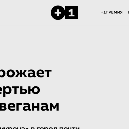
+1ПРЕМИЯ
рожает
ертью
 веганам