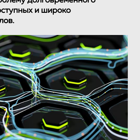
облему долговременного
оступных и широко
лов.