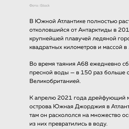
Фото: iStock
В Южной Атлантике полностью раст
отколовшийся от Антарктиды в 201
крупнейшей плавучей ледяной горо
квадратных километров и массой в 
Во время таяния A68 ежедневно сб
пресной воды — в 150 раз больше 
Великобританией.
К апрелю 2021 года дрейфующий м
острова Южная Джорджия в Атланти
там он раскололся на множество ос
из них превратились в воду.