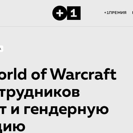
+1ПРЕМИЯ
А
rld of Warcraft
отрудников
т и гендерную
цию