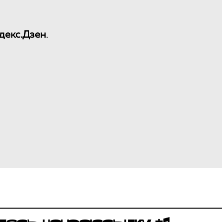
декс.Дзен
.