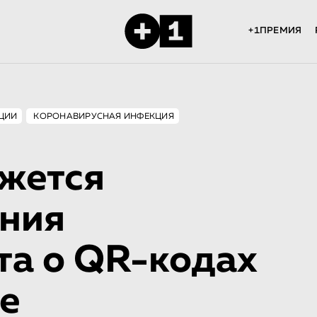
+1ПРЕМИЯ
ЦИИ
КОРОНАВИРУСНАЯ ИНФЕКЦИЯ
ажется
ения
та о QR-кодах
е