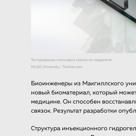
Тестирование голосовых связок из гидрогеля
McGill University / Twitter.com
Биоинженеры из Макгиллского унив
новый биоматериал, который может
медицине. Он способен восстанавл
связок. Результат разработки опуб
Структура инъекционного гидрогеля