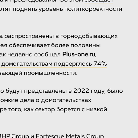
хотят поднять уровень политкорректности
ма распространены в горнодобывающих
рая обеспечивает более половины
Как недавно сообщал
Рlus-one.ru
,
 домогательствам подверглось 74%
ывающей промышленности.
го будут представлены в 2022 году, было
громкие дела о домогательствах
ре того, как сектор борется с низкой
BHP Group и Fortescue Metals Group