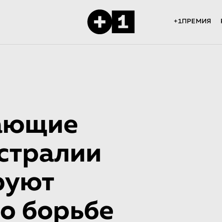
+1ПРЕМИЯ
ающие
стралии
руют
о борьбе