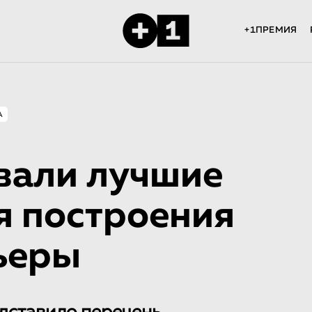
+1ПРЕМИЯ
А
звали лучшие
я построения
ьеры