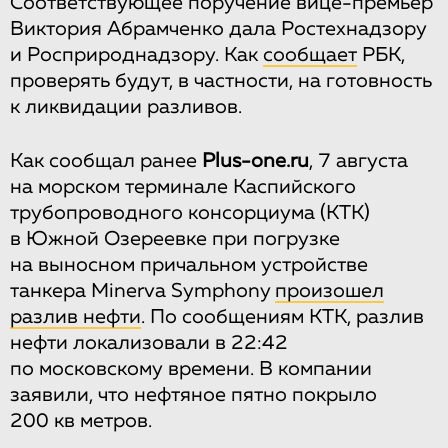
Соответствующее поручение вице-премьер
Виктория Абрамченко дала Ростехнадзору
и Росприроднадзору. Как
сообщает
РБК,
проверять будут, в частности, на готовность
к ликвидации разливов.
Как сообщал ранее
Рlus-one.ru
, 7 августа
на морском терминале Каспийского
трубопроводного консорциума (КТК)
в Южной Озереевке при погрузке
на выносном причальном устройстве
танкера Minerva Symphony
произошел
разлив нефти
. По сообщениям КТК, разлив
нефти локализовали в 22:42
по московскому времени. В компании
заявили, что нефтяное пятно покрыло
200 кв метров.