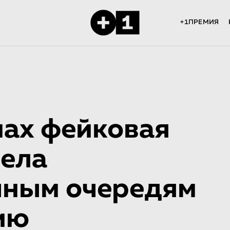
+1ПРЕМИЯ
ах фейковая
вела
чным очередям
ию