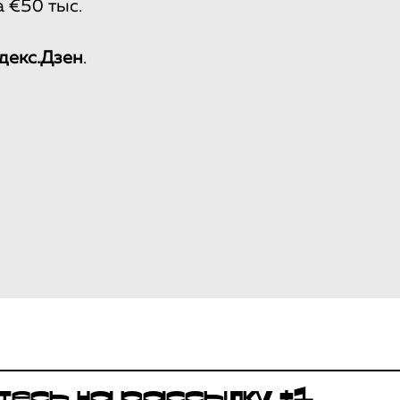
 €50 тыс.
декс.Дзен
.