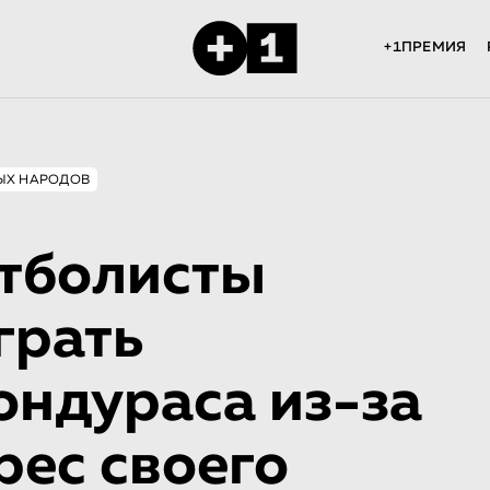
+1ПРЕМИЯ
ЫХ НАРОДОВ
тболисты
грать
ондураса из-за
рес своего