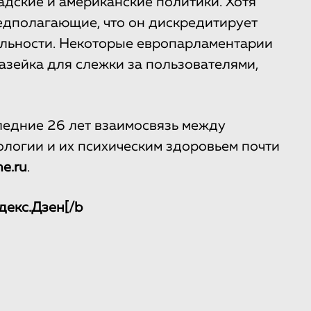
адские и американские политики. Хотя
редполагающие, что он дискредитирует
льности. Некоторые европарламентарии
лазейка для слежки за пользователями,
ледние 26 лет взаимосвязь между
ологии и их психическим здоровьем почти
ne.ru
.