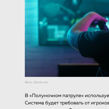
Фото: iStock.com
В «Полуночном патруле» используе
Система будет требовать от игроко