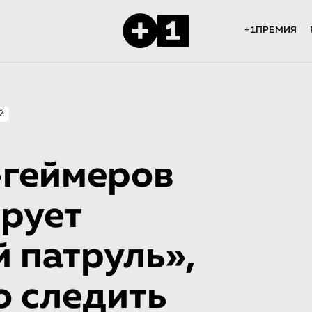
+1ПРЕМИЯ
Й
-геймеров
рует
 патруль»,
о следить