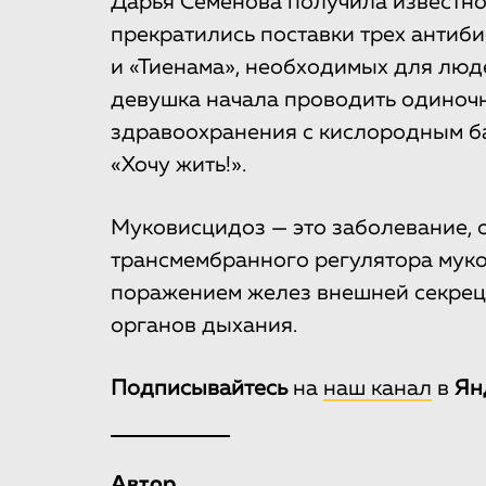
Дарья Семенова получила известнос
прекратились поставки трех антиб
и «Тиенама», необходимых для люд
девушка начала проводить одиночн
здравоохранения с кислородным б
«Хочу жить!».
Муковисцидоз — это заболевание, 
трансмембранного регулятора мук
поражением желез внешней секрец
органов дыхания.
Подписывайтесь
на
наш канал
в
Ян
Автор