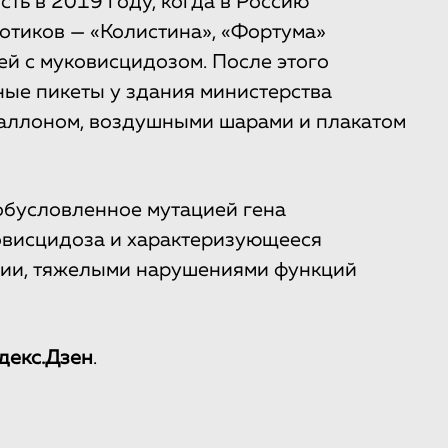
ть в 2019 году, когда в Россию
иотиков — «Колистина», «Фортума»
ей с муковисцидозом. После этого
ые пикеты у здания министерства
аллоном, воздушными шарами и плакатом
обусловленное мутацией гена
овисцидоза и характеризующееся
ии, тяжелыми нарушениями функций
декс.Дзен
.