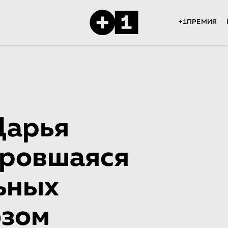
+1ПРЕМИЯ
Дарья
оровшаяся
льных
озом