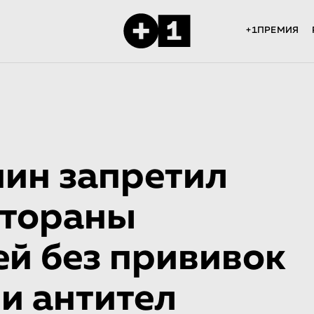
+1ПРЕМИЯ
нин запретил
стораны
й без прививок
и антител