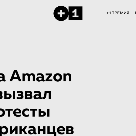
+1ПРЕМИЯ
а Amazon
вызвал
отесты
риканцев