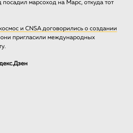
д посадил марсоход на Марс, откуда тот
космос и CNSA договорились о создании
е они пригласили международных
у.
декс.Дзен