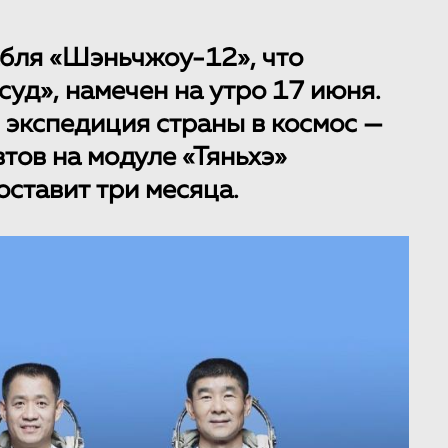
бля «Шэньчжоу-12», что
уд», намечен на утро 17 июня.
 экспедиция страны в космос —
тов на модуле «Тяньхэ»
оставит три месяца.