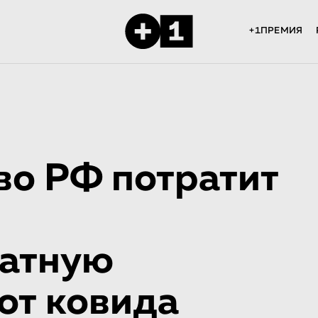
+1ПРЕМИЯ
во РФ потратит
латную
от ковида