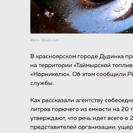
Фото: iStock.com
В красноярском городе Дудинка пр
на территории «Таймырской топли
«Норникелю». Об этом
сообщили
РИ
службы.
Как рассказали агентству собеседн
литров горючего из емкости на 20 
утверждают, что речь идет всего о 
представителей организации, уще