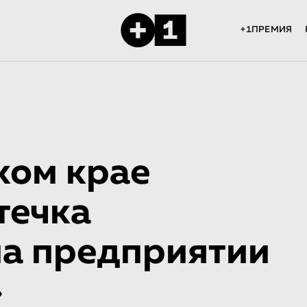
+1ПРЕМИЯ
ком крае
течка
на предприятии
»