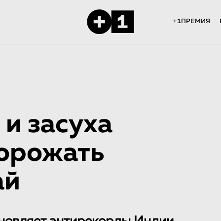
+1ПРЕМИЯ
и засуха
дорожать
ай