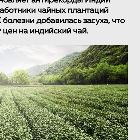
новляет антирекорды Индии
Работники чайных плантаций
К болезни добавилась засуха, что
у цен на индийский чай.