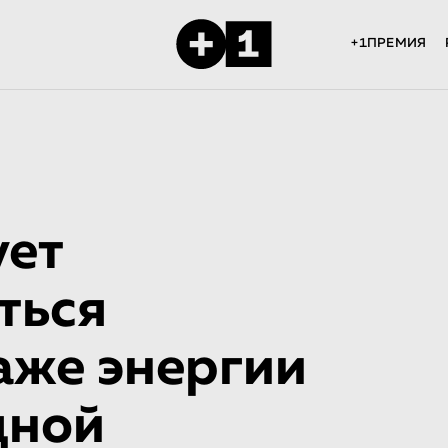
+1ПРЕМИЯ
ует
ться
аже энергии
дной