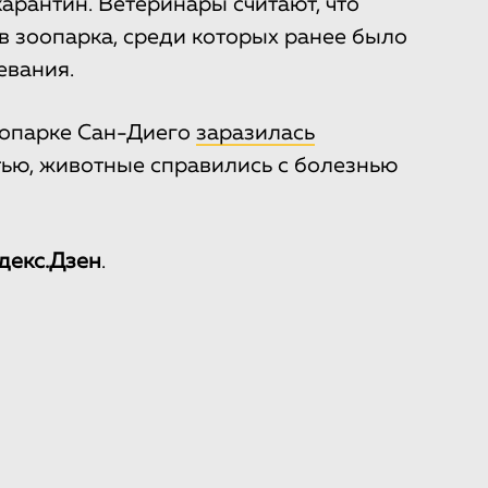
карантин. Ветеринары считают, что
в зоопарка, среди которых ранее было
евания.
оопарке Сан-Диего
заразилась
стью, животные справились с болезнью
декс.Дзен
.