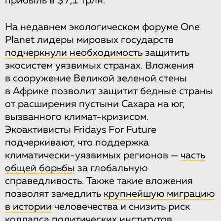
прибыль в $7,1 трлн.
На недавнем экологическом форуме One
Planet лидеры мировых государств
подчеркнули необходимость
защитить
экосистем уязвимых странах. Вложения
в сооружение Великой зеленой стены
в Африке позволит защитит бедные страны
от расширения пустыни Сахара на юг,
вызванного климат-кризисом.
Экоактивисты Fridays For Future
подчеркивают, что поддержка
климатически-уязвимых регионов —
часть
общей борьбы
за глобальную
справедливость. Также такие вложения
позволят замедлить
крупнейшую миграцию
в истории
человечества и снизить риск
коллапса политических институтов