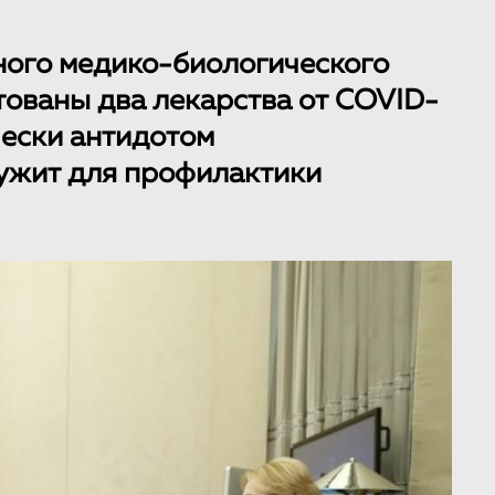
ного медико-биологического
нтованы два лекарства от COVID-
чески антидотом
лужит для профилактики