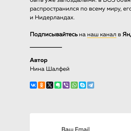
быть уже запоздалыми: в ВОЗ объя
распространился по всему миру, е
и Нидерландах.
Подписывайтесь
на
наш канал
в
Ян
Автор
Нина Шалфей
Ваш Email