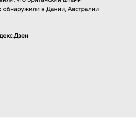
вили, что британский штамм
го обнаружили в Дании, Австралии
декс.Дзен