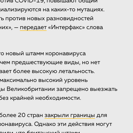
ротив COVID-19, повышают общий
иализируются на каких-то мутациях.
ть против новых разновидностей
них», —
передает
«Интерфакс» слова
то новый штамм коронавируса
 чем предшествующие виды, но нет
вает более высокую летальность.
 максимально высокий уровень
цы Великобритании запрещено выезжать
 без крайней необходимости.
 более 20 стран
закрыли границы
для
онавируса. Однако эти действия могут