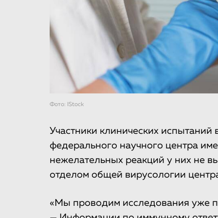
Фото: IStock
Участники клинических испытаний 
федерального научного центра име
нежелательных реакций у них не в
отделом общей вирусологии центра
«Мы проводим исследования уже по
— Информации по иммунному ответ