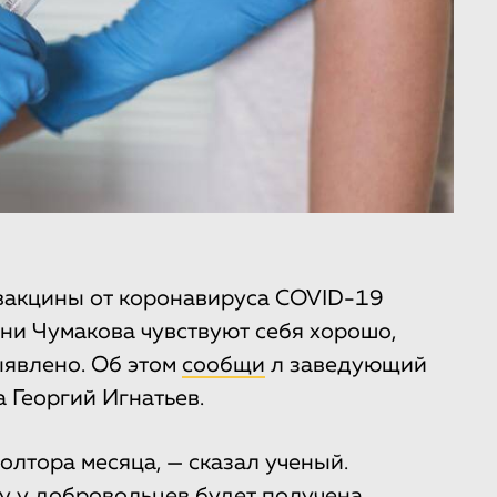
вакцины от коронавируса COVID-19
ни Чумакова чувствуют себя хорошо,
ыявлено. Об этом
сообщи
л заведующий
 Георгий Игнатьев.
лтора месяца, — сказал ученый.
у у добровольцев будет получена