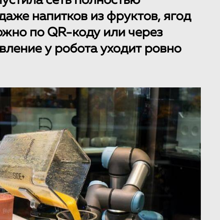
устила сеть полностью
даже напитков из фруктов, ягод
ожно по QR-коду или через
вление у робота уходит ровно