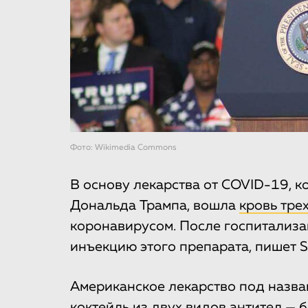
Фото: Wikimedia Commons
В основу лекарства от COVID-19, 
Дональда Трампа, вошла
кровь тре
коронавирусом. После госпитализ
инъекцию этого препарата, пишет St
Американское лекарство под назв
коктейль из двух видов антител — 