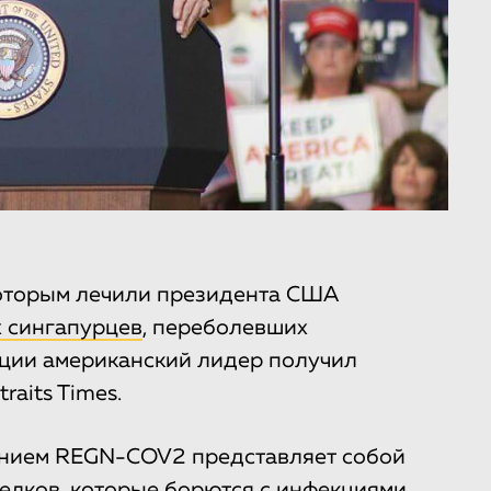
которым лечили президента США
х сингапурцев
, переболевших
ации американский лидер получил
raits Times.
анием REGN-COV2 представляет собой
белков, которые борются с инфекциями