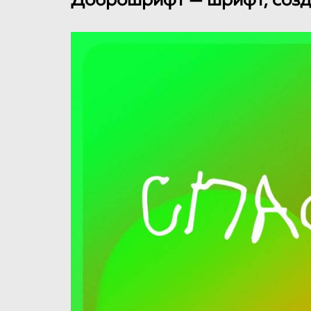
Доброшрифт — шрифт, созд