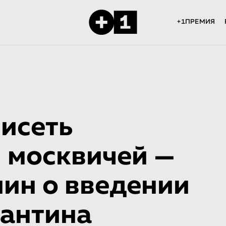
+1ПРЕМИЯ
висеть
я москвичей —
нин о введении
рантина