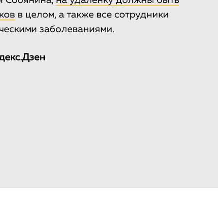
я Собянина,
на удаленку должны быть
ков
в целом, а также все сотрудники
ческими заболеваниями.
декс.Дзен