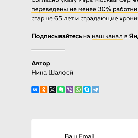
Согласно указу мэра Москвы Серге
переведены не менее 30% работни
старше 65 лет и страдающие хрони
Подписывайтесь
на
наш канал
в
Ян
Автор
Нина Шалфей
Ваш Email