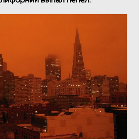
алифорнии выпал пепел.