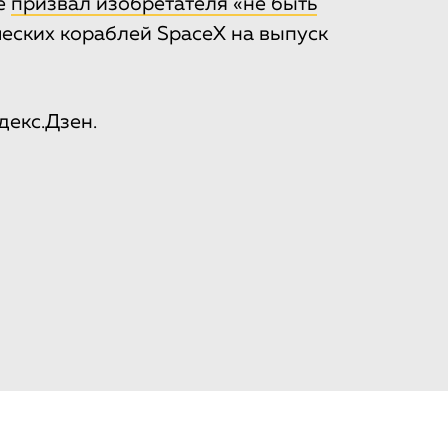
ре
призвал изобретателя «не быть
ческих кораблей SpaceX на выпуск
декс.Дзен.