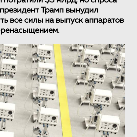
 потратили $3 млрд, но спроса
ак президент Трамп вынудил
ить все силы на выпуск аппаратов
перенасыщением.