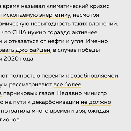
е время называл климатический кризис
 ископаемую энергетику
, несмотря
омическую невыгодность таких вложений.
, что США нужно гораздо активнее
и отказаться от нефти и угля. Именно
овать Джо Байден
, в случае победы
я 2020 года.
уют полностью перейти к
возобновляемой
у и рассматривают
все более
в
парниковых газов. Недавно министр
то на пути к декарбонизации
не должно
 потратила много времени зря, ожидая
гионов.