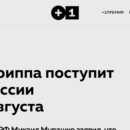
+1ПРЕМИЯ
риппа поступит
оссии
вгуста