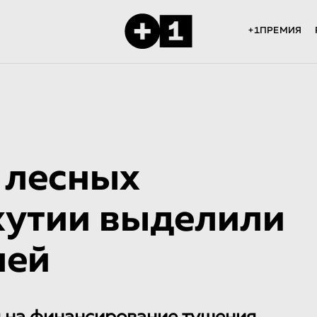
+1ПРЕМИЯ
 лесных
кутии выделили
лей