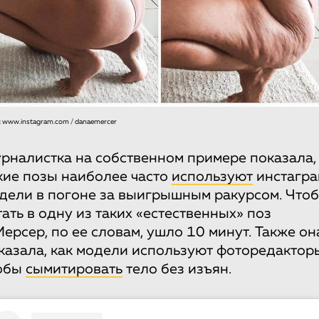
 www.instagram.com / danaemercer
рналистка на собственном примере показала,
кие позы наиболее часто
используют
инстагра
дели в погоне за выигрышным ракурсом. Что
тать в одну из таких «естественных» поз
Мерсер, по ее словам, ушло 10 минут. Также он
казала, как модели используют фоторедактор
обы
сымитировать
тело без изъян.