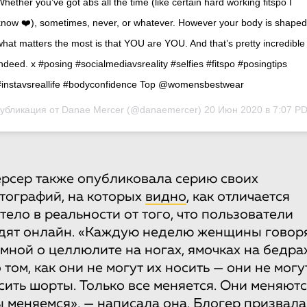
Whether you’ve got abs all the time (like certain hard working fitspo I
know ❤️), sometimes, never, or whatever. However your body is shaped
what matters the most is that YOU are YOU. And that’s pretty incredible
indeed. x #posing #socialmediavsreality #selfies #fitspo #posingtips
#instavsreallife #bodyconfidence Top @womensbestwear
убликация от
Danae Mercer
(@danaemercer)
20 Июн 2020 в 7:07 P
рсер также опубликовала серию своих
тографий, на которых
видно
, как отличается
 тело в реальности от того, что пользователи
дят онлайн. «Каждую неделю женщины говор
 мной о целлюлите на ногах, ямочках на бедрах
о том, как они не могут их носить — они не могу
сить шорты. Только все меняется. Они меняютс
 меняемся», — написала она. Блогер призвала