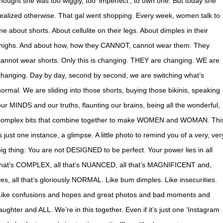
thought she was too wiggly, too ‘imperfect’, to own one. But today she
realized otherwise. That gal went shopping. Every week, women talk to
me about shorts. About cellulite on their legs. About dimples in their
thighs. And about how, how they CANNOT, cannot wear them. They
cannot wear shorts. Only this is changing. THEY are changing. WE are
changing. Day by day, second by second, we are switching what’s
normal. We are sliding into those shorts, buying those bikinis, speaking
our MINDS and our truths, flaunting our brains, being all the wonderful,
complex bits that combine together to make WOMEN and WOMAN. Thi
s just one instance, a glimpse. A little photo to remind you of a very, ver
big thing: You are not DESIGNED to be perfect. Your power lies in all
that’s COMPLEX, all that’s NUANCED, all that’s MAGNIFICENT and,
yes, all that’s gloriously NORMAL. Like bum dimples. Like insecurities.
Like confusions and hopes and great photos and bad moments and
laughter and ALL. We’re in this together. Even if it’s just one ‘Instagram