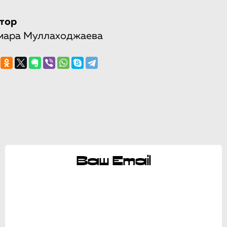
тор
мара Муллаходжаева
Ваш Email