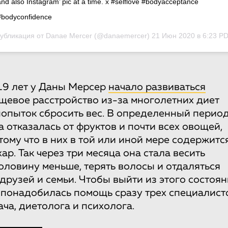
and also Instagram’ pic at a time. x #selflove #bodyacceptance
#bodyconfidence
убликация от
Danae Mercer
(@danaemercer)
21 Июн 2020 в 6:23 P
19 лет у Даны Мерсер
начало развиваться
щевое расстройство из-за многолетних диет
попыток сбросить вес. В определенный перио
а отказалась от фруктов и почти всех овощей,
тому что в них в той или иной мере содержитс
хар. Так через три месяца она стала весить
оловину меньше, терять волосы и отдаляться
 друзей и семьи. Чтобы выйти из этого состоян
 понадобилась помощь сразу трех специалист
ача, диетолога и психолога.