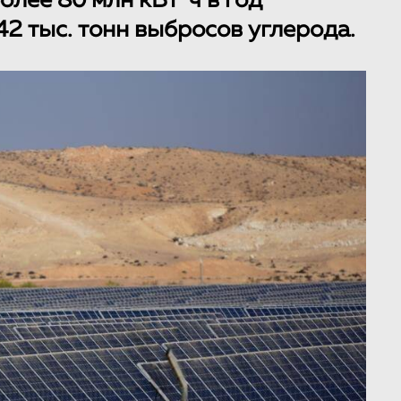
олее 80 млн кВт*ч в год
42 тыс. тонн выбросов углерода.