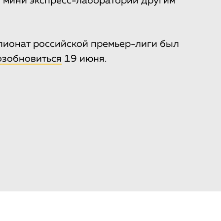
и мини экспресс-лаборатории другим
пионат российской премьер-лиги был
озобновиться
19 июня.